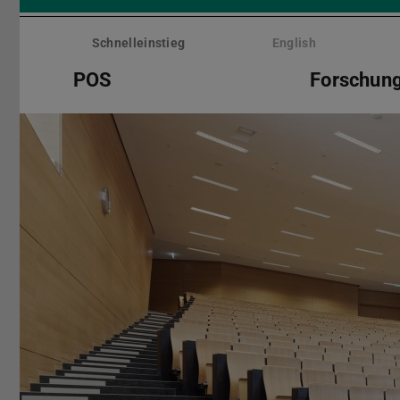
Menü
überspringen
Schnelleinstieg
English
POS
Forschun