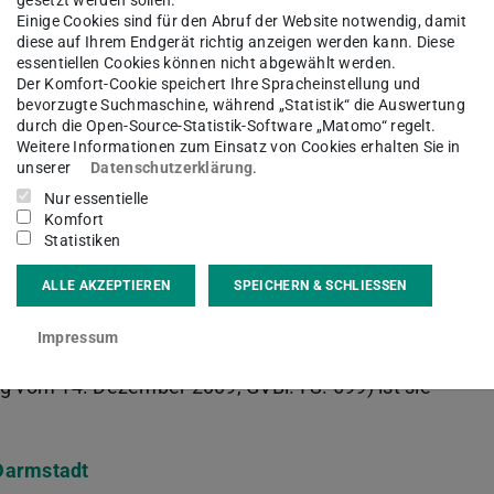
gesetzt werden sollen.
Einige Cookies sind für den Abruf der Website notwendig, damit
diese auf Ihrem Endgerät richtig anzeigen werden kann. Diese
essentiellen Cookies können nicht abgewählt werden.
Der Komfort-Cookie speichert Ihre Spracheinstellung und
bevorzugte Suchmaschine, während „Statistik“ die Auswertung
durch die Open-Source-Statistik-Software „Matomo“ regelt.
Weitere Informationen zum Einsatz von Cookies erhalten Sie in
unserer
Datenschutzerklärung
.
Nur essentielle
en Universität Darmstadt, Prof. Dr. Tanja Brühl
Komfort
Statistiken
e rechtsfähige Körperschaft des öffentlichen
Nr. 1 HHG (Hessisches Hochschulgesetz vom 14.
ALLE AKZEPTIEREN
SPEICHERN & SCHLIESSEN
-Kraft-Treten des TU Darmstadt-Gesetzes (Gesetz
Impressum
Technischen Universität Darmstadt vom 05.
g vom 14. Dezember 2009, GVBl. I S. 699) ist sie
Darmstadt